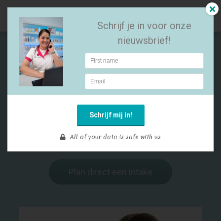
Schrijf je in voor onze
nieuwsbrief!
Littekens en huiddefecten
Littekens ontstaan als de wondgenezing wordt verstoord. Zo'n
verstoring kan verschillende oorzaken hebben, zoals een infectie, een
Schrijf mij in!
slechte algehele conditie of slechte doorbloeding van het wondgebied.
Bovendien genezen wonden op sommige plaatsen van het lichaam
All of your data is safe with us
moeilijk.
Plan direct een intake