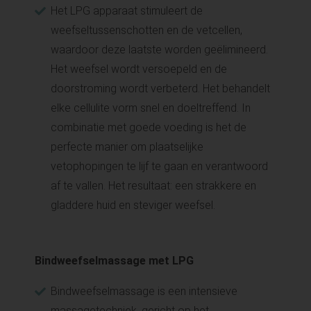
Het LPG apparaat stimuleert de
weefseltussenschotten en de vetcellen,
waardoor deze laatste worden geëlimineerd.
Het weefsel wordt versoepeld en de
doorstroming wordt verbeterd. Het behandelt
elke cellulite vorm snel en doeltreffend. In
combinatie met goede voeding is het de
perfecte manier om plaatselijke
vetophopingen te lijf te gaan en verantwoord
af te vallen. Het resultaat: een strakkere en
gladdere huid en steviger weefsel.
Bindweefselmassage met LPG
Bindweefselmassage is een intensieve
massagetechniek, gericht op het